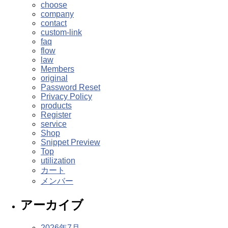
choose
company
contact
custom-link
faq
flow
law
Members
original
Password Reset
Privacy Policy
products
Register
service
Shop
Snippet Preview
Top
utilization
カート
メンバー
アーカイブ
2026年7月