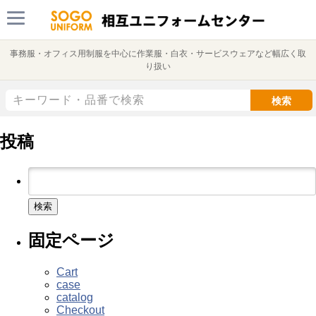
事務服・オフィス用制服を中心に作業服・白衣・サービスウェアなど幅広く取
り扱い
検索
投稿
検
索:
固定ページ
Cart
case
catalog
Checkout