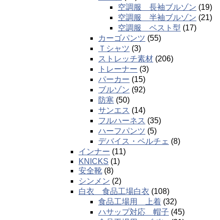
空調服 長袖ブルゾン
(19)
空調服 半袖ブルゾン
(21)
空調服 ベスト型
(17)
カーゴパンツ
(55)
Ｔシャツ
(3)
ストレッチ素材
(206)
トレーナー
(3)
パーカー
(15)
ブルゾン
(92)
防寒
(50)
サンエス
(14)
フルハーネス
(35)
ハーフパンツ
(5)
デバイス・ペルチェ
(8)
インナー
(11)
KNICKS
(1)
安全靴
(8)
シンメン
(2)
白衣 食品工場白衣
(108)
食品工場用 上着
(32)
ハサップ対応 帽子
(45)