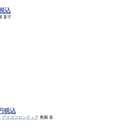
税込
園 直子
円税込
,
アイズフロンティア
奥園 直