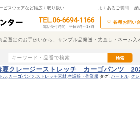
ービスウェアなど幅広く取り扱い
よくあるご質問
納
TEL.06-6694-1166
各種お問い
電話受付時間 平日9時～17時
た商品選定のお手伝いから、サンプル品発送・丈直し・ネーム入
検索
春夏クレージーストレッチ カーゴパンツ 202
トル
,
カーゴパンツ
,
ストレッチ素材
,
空調服・作業服
タグ:
バートル
,
クレ