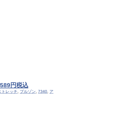
589円税込
ストレッチ
,
ブルゾン
,
7340
,
ア