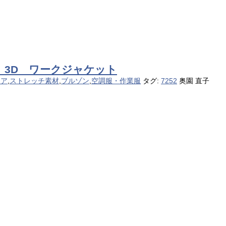
チ 3D ワークジャケット
ィア
,
ストレッチ素材
,
ブルゾン
,
空調服・作業服
タグ:
7252
奥園 直子