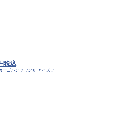
円税込
カーゴパンツ
,
7340
,
アイズフ