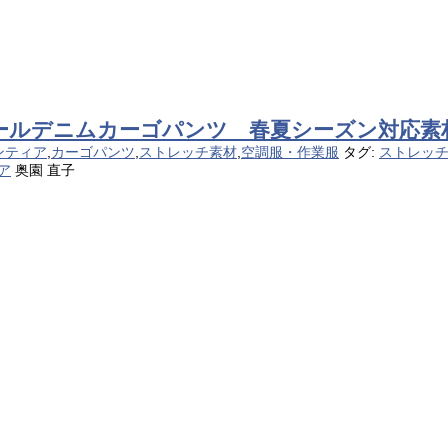
ィールデニムカーゴパンツ 春夏シーズン対応素
ンティア
,
カーゴパンツ
,
ストレッチ素材
,
空調服・作業服
タグ:
ストレッ
ア
奥園 直子