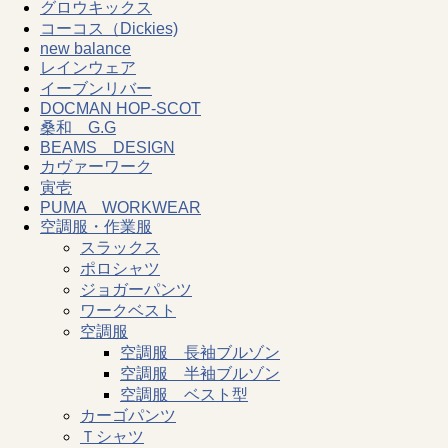
グロウキックス
コーコス（Dickies)
new balance
レインウェア
イーブンリバー
DOCMAN HOP-SCOT
桑和 G.G
BEAMS DESIGN
カヴァーワーク
寅壱
PUMA WORKWEAR
空調服・作業服
スラックス
ポロシャツ
ジョガーパンツ
ワークベスト
空調服
空調服 長袖ブルゾン
空調服 半袖ブルゾン
空調服 ベスト型
カーゴパンツ
Ｔシャツ