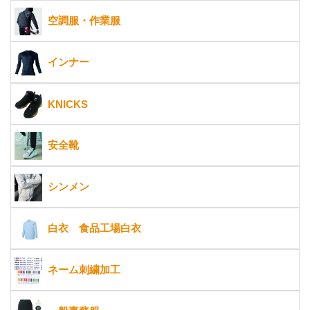
空調服・作業服
インナー
KNICKS
安全靴
シンメン
白衣 食品工場白衣
ネーム刺繍加工