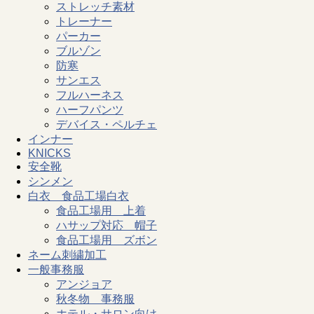
ストレッチ素材
トレーナー
パーカー
ブルゾン
防寒
サンエス
フルハーネス
ハーフパンツ
デバイス・ペルチェ
インナー
KNICKS
安全靴
シンメン
白衣 食品工場白衣
食品工場用 上着
ハサップ対応 帽子
食品工場用 ズボン
ネーム刺繍加工
一般事務服
アンジョア
秋冬物 事務服
ホテル・サロン向け