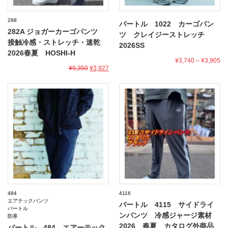
288
バートル 1022 カーゴパン
282A ジョガーカーゴパンツ
ツ クレイジーストレッチ
接触冷感・ストレッチ・速乾
2026SS
2026春夏 HOSHI-H
¥3,740
–
¥3,905
¥9,350
¥3,927
484
4116
エアテックパンツ
バートル 4115 サイドライ
バートル
ンパンツ 冷感ジャージ素材
防寒
2026 春夏 カタログ外商品
バートル 484 エアーテック