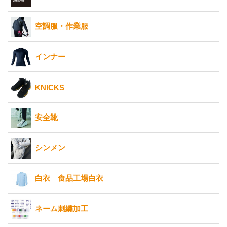
空調服・作業服
インナー
KNICKS
安全靴
シンメン
白衣 食品工場白衣
ネーム刺繍加工