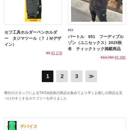
853
セフ工具ホルダーペンホルダ
バートル 851 フーディブル
ー タジマツール（ＴＪＭデザ
ゾン（ユニセックス）2025秋
イン）
冬 ティックトック掲載商品
¥0
¥2,178
¥10,780
¥5,390
1
2
3
≫
弊社のスタッフによるTikTok投稿の商品を集めてより早くお探しの商品を見
つけやすくするカテゴリーを作りました
デバイス