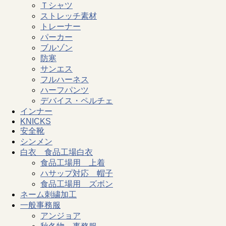
Ｔシャツ
ストレッチ素材
トレーナー
パーカー
ブルゾン
防寒
サンエス
フルハーネス
ハーフパンツ
デバイス・ペルチェ
インナー
KNICKS
安全靴
シンメン
白衣 食品工場白衣
食品工場用 上着
ハサップ対応 帽子
食品工場用 ズボン
ネーム刺繍加工
一般事務服
アンジョア