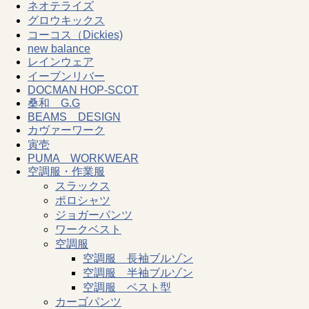
ネオテライズ
グロウキックス
コーコス（Dickies)
new balance
レインウェア
イーブンリバー
DOCMAN HOP-SCOT
桑和 G.G
BEAMS DESIGN
カヴァーワーク
寅壱
PUMA WORKWEAR
空調服・作業服
スラックス
ポロシャツ
ジョガーパンツ
ワークベスト
空調服
空調服 長袖ブルゾン
空調服 半袖ブルゾン
空調服 ベスト型
カーゴパンツ