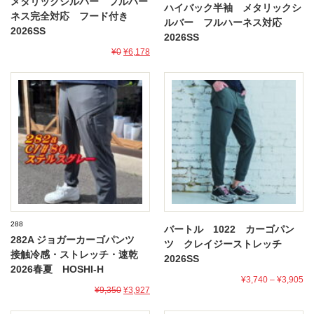
メタリックシルバー フルハー
ハイバック半袖 メタリックシ
ネス完全対応 フード付き
ルバー フルハーネス対応
2026SS
2026SS
¥0
¥6,178
288
バートル 1022 カーゴパン
282A ジョガーカーゴパンツ
ツ クレイジーストレッチ
接触冷感・ストレッチ・速乾
2026SS
2026春夏 HOSHI-H
¥3,740
–
¥3,905
¥9,350
¥3,927