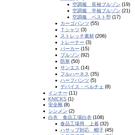
空調服 長袖ブルゾン
(19)
空調服 半袖ブルゾン
(21)
空調服 ベスト型
(17)
カーゴパンツ
(55)
Ｔシャツ
(3)
ストレッチ素材
(206)
トレーナー
(3)
パーカー
(15)
ブルゾン
(92)
防寒
(50)
サンエス
(14)
フルハーネス
(35)
ハーフパンツ
(5)
デバイス・ペルチェ
(8)
インナー
(11)
KNICKS
(1)
安全靴
(8)
シンメン
(2)
白衣 食品工場白衣
(108)
食品工場用 上着
(32)
ハサップ対応 帽子
(45)