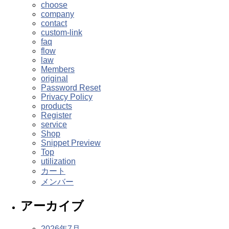
choose
company
contact
custom-link
faq
flow
law
Members
original
Password Reset
Privacy Policy
products
Register
service
Shop
Snippet Preview
Top
utilization
カート
メンバー
アーカイブ
2026年7月