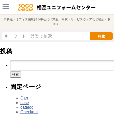
事務服・オフィス用制服を中心に作業服・白衣・サービスウェアなど幅広く取
り扱い
検索
投稿
検
索:
固定ページ
Cart
case
catalog
Checkout