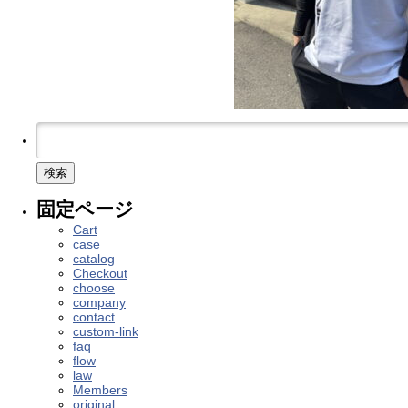
検
索:
固定ページ
Cart
case
catalog
Checkout
choose
company
contact
custom-link
faq
flow
law
Members
original