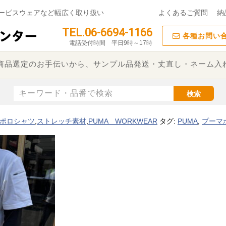
ービスウェアなど幅広く取り扱い
よくあるご質問
納
TEL.06-6694-1166
各種お問い
電話受付時間 平日9時～17時
た商品選定のお手伝いから、サンプル品発送・丈直し・ネーム入
検索
ポロシャツ
,
ストレッチ素材
,
PUMA WORKWEAR
タグ:
PUMA
,
プーマ