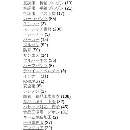
空調服 長袖ブルゾン
(19)
空調服 半袖ブルゾン
(21)
空調服 ベスト型
(17)
カーゴパンツ
(55)
Ｔシャツ
(3)
ストレッチ素材
(206)
トレーナー
(3)
パーカー
(15)
ブルゾン
(92)
防寒
(50)
サンエス
(14)
フルハーネス
(35)
ハーフパンツ
(5)
デバイス・ペルチェ
(8)
インナー
(11)
KNICKS
(1)
安全靴
(8)
シンメン
(2)
白衣 食品工場白衣
(108)
食品工場用 上着
(32)
ハサップ対応 帽子
(45)
食品工場用 ズボン
(31)
ネーム刺繍加工
(2)
一般事務服
(27)
アンジョア
(22)