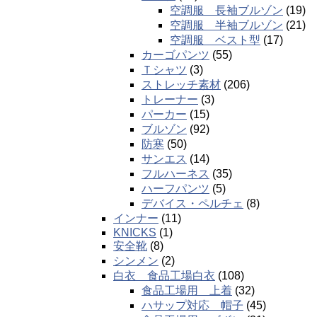
空調服 長袖ブルゾン
(19)
空調服 半袖ブルゾン
(21)
空調服 ベスト型
(17)
カーゴパンツ
(55)
Ｔシャツ
(3)
ストレッチ素材
(206)
トレーナー
(3)
パーカー
(15)
ブルゾン
(92)
防寒
(50)
サンエス
(14)
フルハーネス
(35)
ハーフパンツ
(5)
デバイス・ペルチェ
(8)
インナー
(11)
KNICKS
(1)
安全靴
(8)
シンメン
(2)
白衣 食品工場白衣
(108)
食品工場用 上着
(32)
ハサップ対応 帽子
(45)