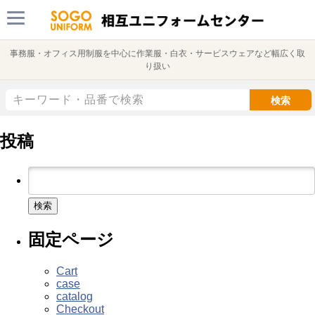
事務服・オフィス用制服を中心に作業服・白衣・サービスウェアなど幅広く取
り扱い
検索
投稿
検
索:
固定ページ
Cart
case
catalog
Checkout