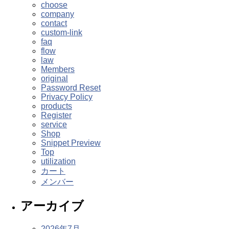
choose
company
contact
custom-link
faq
flow
law
Members
original
Password Reset
Privacy Policy
products
Register
service
Shop
Snippet Preview
Top
utilization
カート
メンバー
アーカイブ
2026年7月