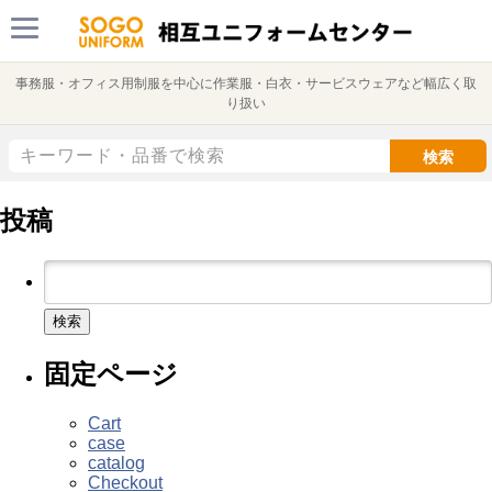
事務服・オフィス用制服を中心に作業服・白衣・サービスウェアなど幅広く取
り扱い
検索
投稿
検
索:
固定ページ
Cart
case
catalog
Checkout