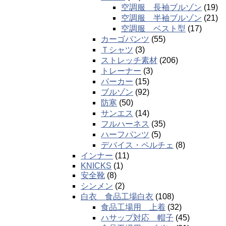
空調服 長袖ブルゾン
(19)
空調服 半袖ブルゾン
(21)
空調服 ベスト型
(17)
カーゴパンツ
(55)
Ｔシャツ
(3)
ストレッチ素材
(206)
トレーナー
(3)
パーカー
(15)
ブルゾン
(92)
防寒
(50)
サンエス
(14)
フルハーネス
(35)
ハーフパンツ
(5)
デバイス・ペルチェ
(8)
インナー
(11)
KNICKS
(1)
安全靴
(8)
シンメン
(2)
白衣 食品工場白衣
(108)
食品工場用 上着
(32)
ハサップ対応 帽子
(45)