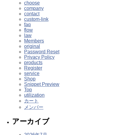
choose
company
contact
custom-link
faq
flow
law
Members
original
Password Reset
Privacy Policy
products
Register
service
Shop
Snippet Preview
Top
utilization
カート
メンバー
アーカイブ
2026年7月