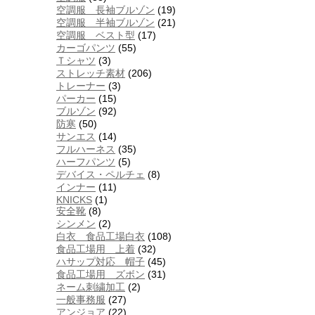
空調服 長袖ブルゾン
(19)
空調服 半袖ブルゾン
(21)
空調服 ベスト型
(17)
カーゴパンツ
(55)
Ｔシャツ
(3)
ストレッチ素材
(206)
トレーナー
(3)
パーカー
(15)
ブルゾン
(92)
防寒
(50)
サンエス
(14)
フルハーネス
(35)
ハーフパンツ
(5)
デバイス・ペルチェ
(8)
インナー
(11)
KNICKS
(1)
安全靴
(8)
シンメン
(2)
白衣 食品工場白衣
(108)
食品工場用 上着
(32)
ハサップ対応 帽子
(45)
食品工場用 ズボン
(31)
ネーム刺繍加工
(2)
一般事務服
(27)
アンジョア
(22)