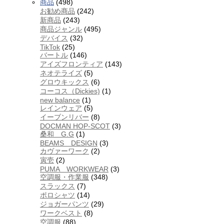
商品
(498)
お勧め商品
(242)
新商品
(243)
商品ジャンル
(495)
デバイス
(32)
TikTok
(25)
バートル
(146)
アイズフロンティア
(143)
ネオテライズ
(5)
グロウキックス
(6)
コーコス（Dickies)
(1)
new balance
(1)
レインウェア
(5)
イーブンリバー
(8)
DOCMAN HOP-SCOT
(3)
桑和 G.G
(1)
BEAMS DESIGN
(3)
カヴァーワーク
(2)
寅壱
(2)
PUMA WORKWEAR
(3)
空調服・作業服
(348)
スラックス
(7)
ポロシャツ
(14)
ジョガーパンツ
(29)
ワークベスト
(8)
空調服
(88)