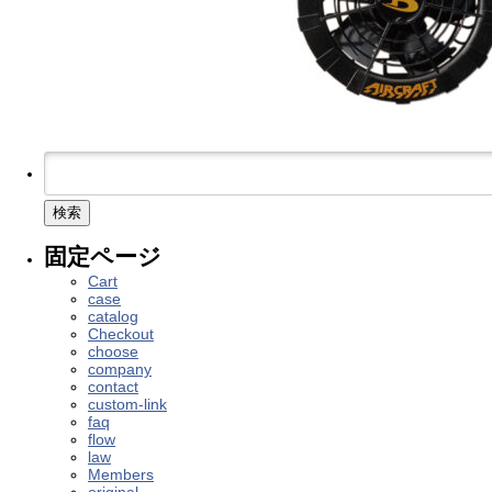
検
索:
固定ページ
Cart
case
catalog
Checkout
choose
company
contact
custom-link
faq
flow
law
Members