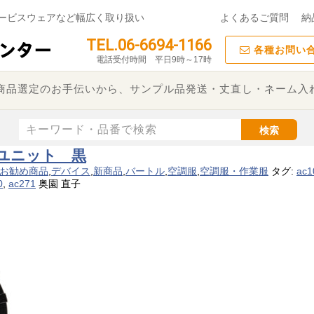
ービスウェアなど幅広く取り扱い
よくあるご質問
納
TEL.06-6694-1166
各種お問い
電話受付時間 平日9時～17時
た商品選定のお手伝いから、サンプル品発送・丈直し・ネーム入
検索
ァンユニット 黒
お勧め商品
,
デバイス
,
新商品
,
バートル
,
空調服
,
空調服・作業服
タグ:
ac1
0
,
ac271
奥園 直子