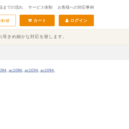
品までの流れ
サービス体制
お客様への対応事例
合わせ
カート
ログイン
れ等きめ細かな対応を致します。
084
,
ac1086
,
ac1034
,
ac1094
,