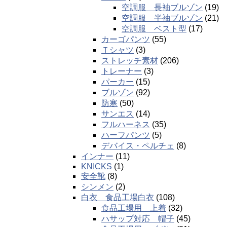
空調服 長袖ブルゾン
(19)
空調服 半袖ブルゾン
(21)
空調服 ベスト型
(17)
カーゴパンツ
(55)
Ｔシャツ
(3)
ストレッチ素材
(206)
トレーナー
(3)
パーカー
(15)
ブルゾン
(92)
防寒
(50)
サンエス
(14)
フルハーネス
(35)
ハーフパンツ
(5)
デバイス・ペルチェ
(8)
インナー
(11)
KNICKS
(1)
安全靴
(8)
シンメン
(2)
白衣 食品工場白衣
(108)
食品工場用 上着
(32)
ハサップ対応 帽子
(45)