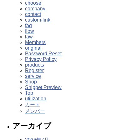
choose
company
contact
custom-link
faq
flow
law
Members
original
Password Reset
Privacy Policy
products
Register
service
Shop
Snippet Preview
Top
utilization
カート
メンバー
アーカイブ
2026年7月