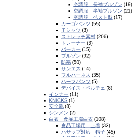
空調服 長袖ブルゾン
(19)
空調服 半袖ブルゾン
(21)
空調服 ベスト型
(17)
カーゴパンツ
(55)
Ｔシャツ
(3)
ストレッチ素材
(206)
トレーナー
(3)
パーカー
(15)
ブルゾン
(92)
防寒
(50)
サンエス
(14)
フルハーネス
(35)
ハーフパンツ
(5)
デバイス・ペルチェ
(8)
インナー
(11)
KNICKS
(1)
安全靴
(8)
シンメン
(2)
白衣 食品工場白衣
(108)
食品工場用 上着
(32)
ハサップ対応 帽子
(45)