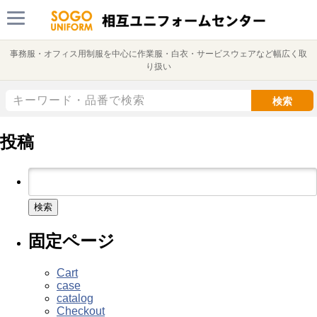
事務服・オフィス用制服を中心に作業服・白衣・サービスウェアなど幅広く取
り扱い
検索
投稿
検
索:
固定ページ
Cart
case
catalog
Checkout