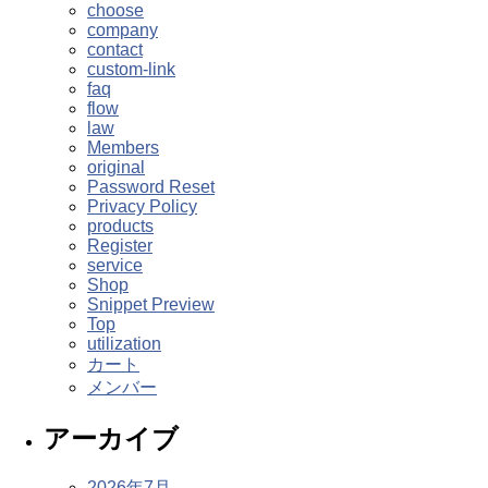
choose
company
contact
custom-link
faq
flow
law
Members
original
Password Reset
Privacy Policy
products
Register
service
Shop
Snippet Preview
Top
utilization
カート
メンバー
アーカイブ
2026年7月