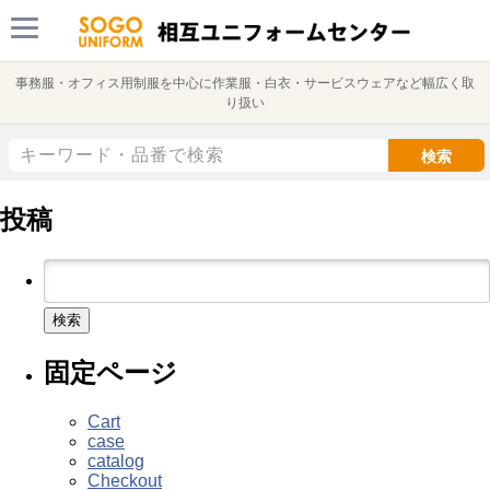
事務服・オフィス用制服を中心に作業服・白衣・サービスウェアなど幅広く取
り扱い
検索
投稿
検
索:
固定ページ
Cart
case
catalog
Checkout