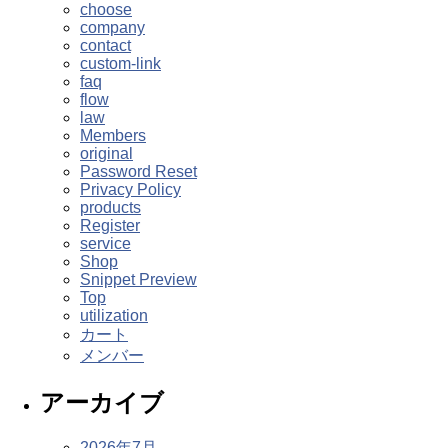
choose
company
contact
custom-link
faq
flow
law
Members
original
Password Reset
Privacy Policy
products
Register
service
Shop
Snippet Preview
Top
utilization
カート
メンバー
アーカイブ
2026年7月