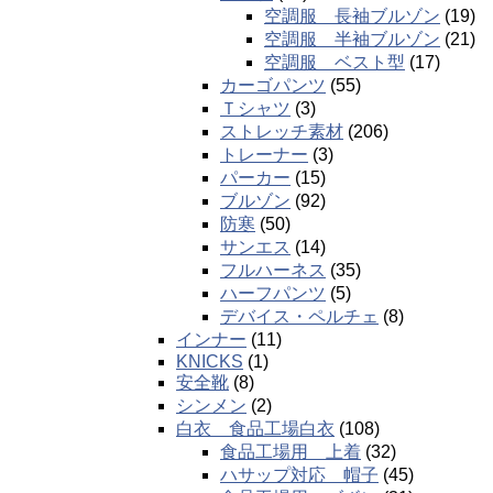
空調服 長袖ブルゾン
(19)
空調服 半袖ブルゾン
(21)
空調服 ベスト型
(17)
カーゴパンツ
(55)
Ｔシャツ
(3)
ストレッチ素材
(206)
トレーナー
(3)
パーカー
(15)
ブルゾン
(92)
防寒
(50)
サンエス
(14)
フルハーネス
(35)
ハーフパンツ
(5)
デバイス・ペルチェ
(8)
インナー
(11)
KNICKS
(1)
安全靴
(8)
シンメン
(2)
白衣 食品工場白衣
(108)
食品工場用 上着
(32)
ハサップ対応 帽子
(45)