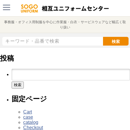
事務服・オフィス用制服を中心に作業服・白衣・サービスウェアなど幅広く取
り扱い
検索
投稿
検
索:
固定ページ
Cart
case
catalog
Checkout