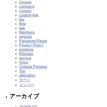
choose
company
contact
custom-link
faq
flow
law
Members
original
Password Reset
Privacy Policy
products
Register
service
Shop
Snippet Preview
Top
utilization
カート
メンバー
アーカイブ
2026年7月