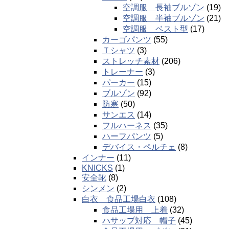
空調服 長袖ブルゾン
(19)
空調服 半袖ブルゾン
(21)
空調服 ベスト型
(17)
カーゴパンツ
(55)
Ｔシャツ
(3)
ストレッチ素材
(206)
トレーナー
(3)
パーカー
(15)
ブルゾン
(92)
防寒
(50)
サンエス
(14)
フルハーネス
(35)
ハーフパンツ
(5)
デバイス・ペルチェ
(8)
インナー
(11)
KNICKS
(1)
安全靴
(8)
シンメン
(2)
白衣 食品工場白衣
(108)
食品工場用 上着
(32)
ハサップ対応 帽子
(45)