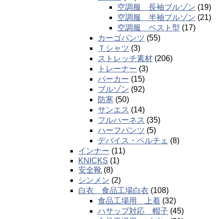
空調服 長袖ブルゾン
(19)
空調服 半袖ブルゾン
(21)
空調服 ベスト型
(17)
カーゴパンツ
(55)
Ｔシャツ
(3)
ストレッチ素材
(206)
トレーナー
(3)
パーカー
(15)
ブルゾン
(92)
防寒
(50)
サンエス
(14)
フルハーネス
(35)
ハーフパンツ
(5)
デバイス・ペルチェ
(8)
インナー
(11)
KNICKS
(1)
安全靴
(8)
シンメン
(2)
白衣 食品工場白衣
(108)
食品工場用 上着
(32)
ハサップ対応 帽子
(45)