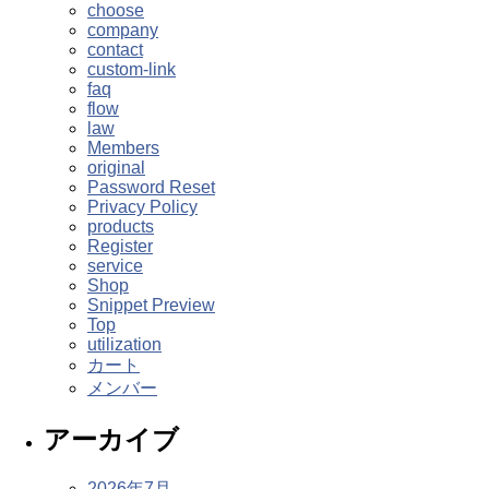
choose
company
contact
custom-link
faq
flow
law
Members
original
Password Reset
Privacy Policy
products
Register
service
Shop
Snippet Preview
Top
utilization
カート
メンバー
アーカイブ
2026年7月