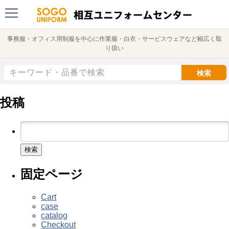
事務服・オフィス用制服を中心に作業服・白衣・サービスウェアなど幅広く取
り扱い
検索
投稿
検
索:
固定ページ
Cart
case
catalog
Checkout