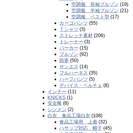
空調服 長袖ブルゾン
(19)
空調服 半袖ブルゾン
(21)
空調服 ベスト型
(17)
カーゴパンツ
(55)
Ｔシャツ
(3)
ストレッチ素材
(206)
トレーナー
(3)
パーカー
(15)
ブルゾン
(92)
防寒
(50)
サンエス
(14)
フルハーネス
(35)
ハーフパンツ
(5)
デバイス・ペルチェ
(8)
インナー
(11)
KNICKS
(1)
安全靴
(8)
シンメン
(2)
白衣 食品工場白衣
(108)
食品工場用 上着
(32)
ハサップ対応 帽子
(45)