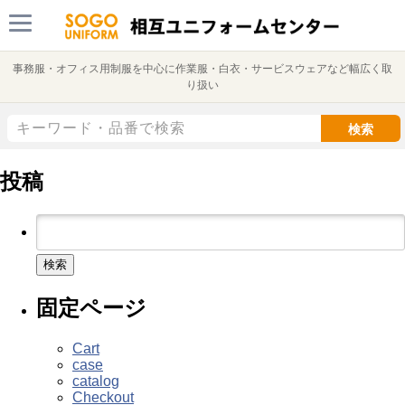
事務服・オフィス用制服を中心に作業服・白衣・サービスウェアなど幅広く取
り扱い
検索
投稿
検
索:
固定ページ
Cart
case
catalog
Checkout