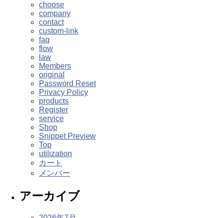
choose
company
contact
custom-link
faq
flow
law
Members
original
Password Reset
Privacy Policy
products
Register
service
Shop
Snippet Preview
Top
utilization
カート
メンバー
アーカイブ
2026年7月