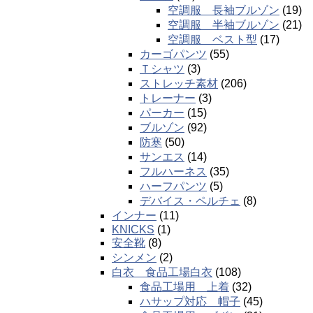
空調服 長袖ブルゾン
(19)
空調服 半袖ブルゾン
(21)
空調服 ベスト型
(17)
カーゴパンツ
(55)
Ｔシャツ
(3)
ストレッチ素材
(206)
トレーナー
(3)
パーカー
(15)
ブルゾン
(92)
防寒
(50)
サンエス
(14)
フルハーネス
(35)
ハーフパンツ
(5)
デバイス・ペルチェ
(8)
インナー
(11)
KNICKS
(1)
安全靴
(8)
シンメン
(2)
白衣 食品工場白衣
(108)
食品工場用 上着
(32)
ハサップ対応 帽子
(45)