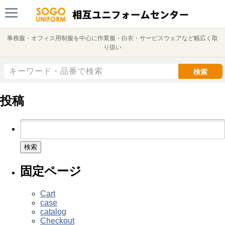
事務服・オフィス用制服を中心に作業服・白衣・サービスウェアなど幅広く取
り扱い
検索
投稿
検
索:
固定ページ
Cart
case
catalog
Checkout