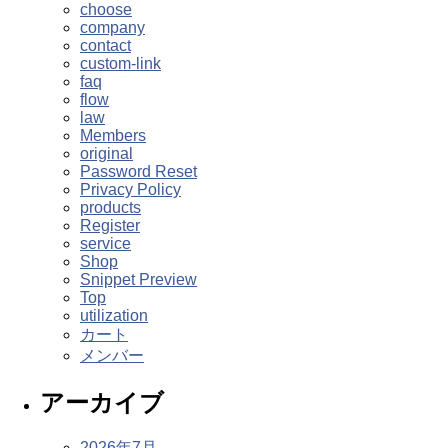
choose
company
contact
custom-link
faq
flow
law
Members
original
Password Reset
Privacy Policy
products
Register
service
Shop
Snippet Preview
Top
utilization
カート
メンバー
アーカイブ
2026年7月