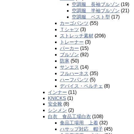
空調服 長袖ブルゾン
(19)
空調服 半袖ブルゾン
(21)
空調服 ベスト型
(17)
カーゴパンツ
(55)
Ｔシャツ
(3)
ストレッチ素材
(206)
トレーナー
(3)
パーカー
(15)
ブルゾン
(92)
防寒
(50)
サンエス
(14)
フルハーネス
(35)
ハーフパンツ
(5)
デバイス・ペルチェ
(8)
インナー
(11)
KNICKS
(1)
安全靴
(8)
シンメン
(2)
白衣 食品工場白衣
(108)
食品工場用 上着
(32)
ハサップ対応 帽子
(45)