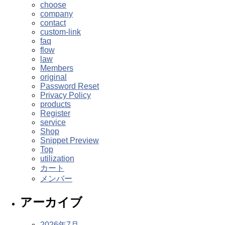
choose
company
contact
custom-link
faq
flow
law
Members
original
Password Reset
Privacy Policy
products
Register
service
Shop
Snippet Preview
Top
utilization
カート
メンバー
アーカイブ
2026年7月