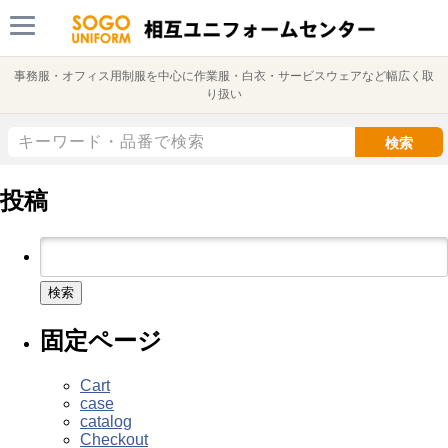
事務服・オフィス用制服を中心に作業服・白衣・サービスウェアなど幅広く取
り扱い
検索
投稿
検
索:
固定ページ
Cart
case
catalog
Checkout