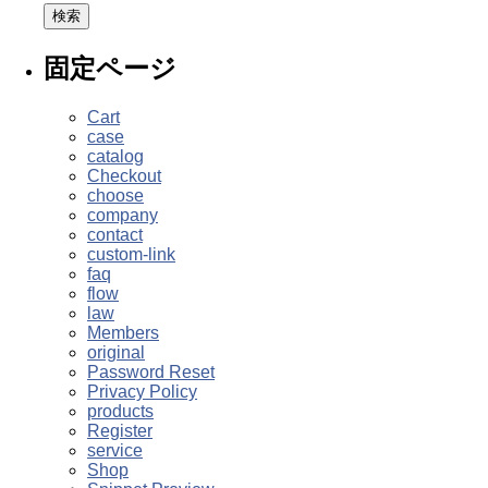
り
固定ページ
Cart
case
catalog
Checkout
choose
company
contact
custom-link
faq
flow
law
Members
original
Password Reset
Privacy Policy
products
Register
service
Shop