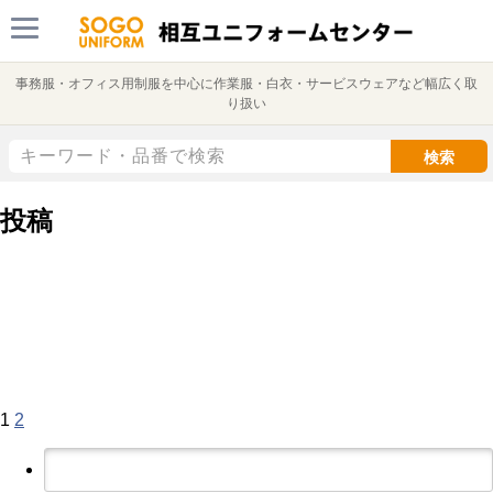
事務服・オフィス用制服を中心に作業服・白衣・サービスウェアなど幅広く取
り扱い
検索
投稿
固
固
次
投
定
定
の
稿
ペ
ペ
ペ
ー
ー
ー
の
ジ
ジ
ジ
ペ
ー
1
2
ジ
検
索:
送