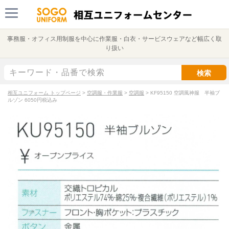
事務服・オフィス用制服を中心に作業服・白衣・サービスウェアなど幅広く取
り扱い
検索
相互ユニフォーム トップページ
>
空調服・作業服
>
空調服
>
KF95150 空調風神服 半袖ブ
ルゾン 6050円税込み