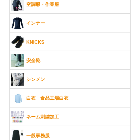
空調服・作業服
インナー
KNICKS
安全靴
シンメン
白衣 食品工場白衣
ネーム刺繍加工
一般事務服