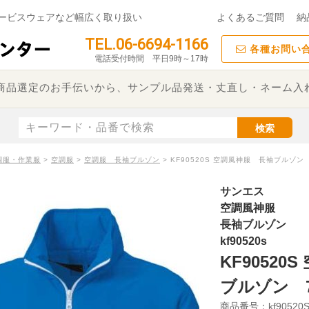
ービスウェアなど幅広く取り扱い
よくあるご質問
納
TEL.06-6694-1166
各種お問い
電話受付時間 平日9時～17時
た商品選定のお手伝いから、サンプル品発送・丈直し・ネーム入
検索
調服・作業服
>
空調服
>
空調服 長袖ブルゾン
>
KF90520S 空調風神服 長袖ブルゾン
サンエス
空調風神服
長袖ブルゾン
kf90520s
KF90520
ブルゾン 7
商品番号：kf90520