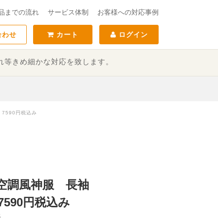
品までの流れ
サービス体制
お客様への対応事例
合わせ
カート
ログイン
れ等きめ細かな対応を致します。
 7590円税込み
S 空調風神服 長袖
590円税込み
S