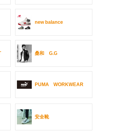
new balance
T
桑和 G.G
PUMA WORKWEAR
安全靴