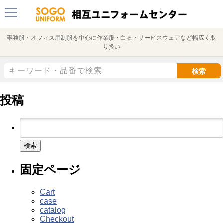
事務服・オフィス用制服を中心に作業服・白衣・サービスウェアなど幅広く取
り扱い
検索
投稿
検
索:
固定ページ
Cart
case
catalog
Checkout