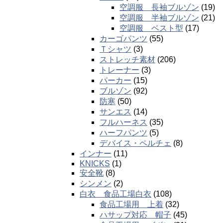
空調服 長袖ブルゾン
(19)
空調服 半袖ブルゾン
(21)
空調服 ベスト型
(17)
カーゴパンツ
(55)
Ｔシャツ
(3)
ストレッチ素材
(206)
トレーナー
(3)
パーカー
(15)
ブルゾン
(92)
防寒
(50)
サンエス
(14)
フルハーネス
(35)
ハーフパンツ
(5)
デバイス・ペルチェ
(8)
インナー
(11)
KNICKS
(1)
安全靴
(8)
シンメン
(2)
白衣 食品工場白衣
(108)
食品工場用 上着
(32)
ハサップ対応 帽子
(45)