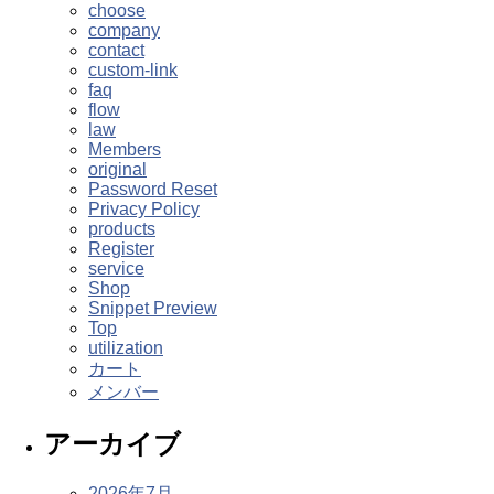
choose
company
contact
custom-link
faq
flow
law
Members
original
Password Reset
Privacy Policy
products
Register
service
Shop
Snippet Preview
Top
utilization
カート
メンバー
アーカイブ
2026年7月