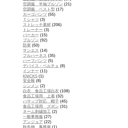
空調服 半袖ブルゾン
(21)
空調服 ベスト型
(17)
カーゴパンツ
(55)
Ｔシャツ
(3)
ストレッチ素材
(206)
トレーナー
(3)
パーカー
(15)
ブルゾン
(92)
防寒
(50)
サンエス
(14)
フルハーネス
(35)
ハーフパンツ
(5)
デバイス・ペルチェ
(8)
インナー
(11)
KNICKS
(1)
安全靴
(8)
シンメン
(2)
白衣 食品工場白衣
(108)
食品工場用 上着
(32)
ハサップ対応 帽子
(45)
食品工場用 ズボン
(31)
ネーム刺繍加工
(2)
一般事務服
(27)
アンジョア
(22)
秋冬物 事務服
(1)