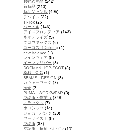
お勧め商品
(242)
新商品
(243)
商品ジャンル
(495)
デバイス
(32)
TikTok
(25)
バートル
(146)
アイズフロンティア
(143)
ネオテライズ
(5)
グロウキックス
(6)
コーコス（Dickies)
(1)
new balance
(1)
レインウェア
(5)
イーブンリバー
(8)
DOCMAN HOP-SCOT
(3)
桑和 G.G
(1)
BEAMS DESIGN
(3)
カヴァーワーク
(2)
寅壱
(2)
PUMA WORKWEAR
(3)
空調服・作業服
(348)
スラックス
(7)
ポロシャツ
(14)
ジョガーパンツ
(29)
ワークベスト
(8)
空調服
(88)
空調服 長袖ブルゾン
(19)