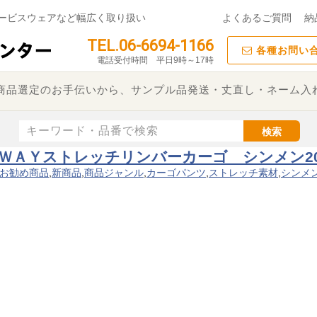
ービスウェアなど幅広く取り扱い
よくあるご質問
納
TEL.06-6694-1166
各種お問い
電話受付時間 平日9時～17時
た商品選定のお手伝いから、サンプル品発送・丈直し・ネーム入
検索
ィ4ＷＡＹストレッチリンバーカーゴ シンメン2
お勧め商品
,
新商品
,
商品ジャンル
,
カーゴパンツ
,
ストレッチ素材
,
シンメ