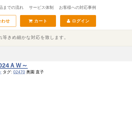
品までの流れ
サービス体制
お客様への対応事例
合わせ
カート
ログイン
れ等きめ細かな対応を致します。
024ＡＷ～
ン
タグ:
02470
奥園 直子