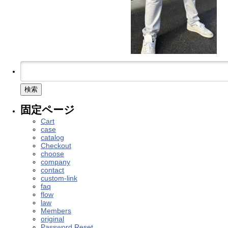
検
索:
固定ページ
Cart
case
catalog
Checkout
choose
company
contact
custom-link
faq
flow
law
Members
original
Password Reset