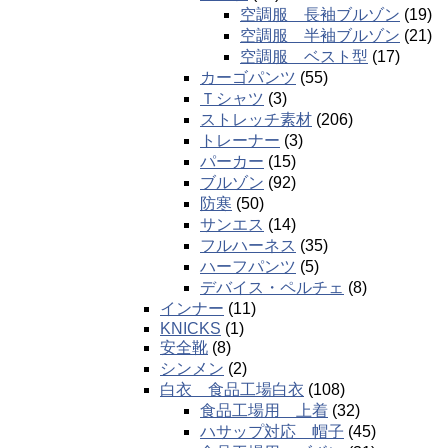
空調服 長袖ブルゾン
(19)
空調服 半袖ブルゾン
(21)
空調服 ベスト型
(17)
カーゴパンツ
(55)
Ｔシャツ
(3)
ストレッチ素材
(206)
トレーナー
(3)
パーカー
(15)
ブルゾン
(92)
防寒
(50)
サンエス
(14)
フルハーネス
(35)
ハーフパンツ
(5)
デバイス・ペルチェ
(8)
インナー
(11)
KNICKS
(1)
安全靴
(8)
シンメン
(2)
白衣 食品工場白衣
(108)
食品工場用 上着
(32)
ハサップ対応 帽子
(45)