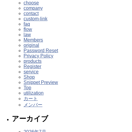
choose
company
contact
custom-link
faq
flow
law
Members
original
Password Reset
Privacy Policy
products
Register
service
Shop
Snippet Preview
Top
utilization
カート
メンバー
アーカイブ
2026年7月