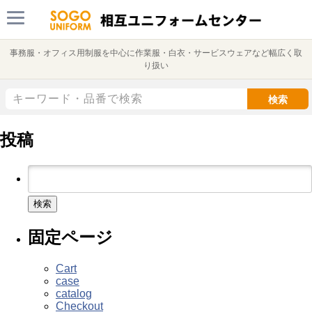
事務服・オフィス用制服を中心に作業服・白衣・サービスウェアなど幅広く取
り扱い
検索
投稿
検
索:
固定ページ
Cart
case
catalog
Checkout