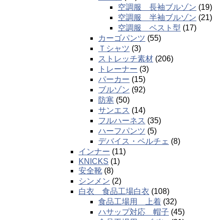
空調服 長袖ブルゾン
(19)
空調服 半袖ブルゾン
(21)
空調服 ベスト型
(17)
カーゴパンツ
(55)
Ｔシャツ
(3)
ストレッチ素材
(206)
トレーナー
(3)
パーカー
(15)
ブルゾン
(92)
防寒
(50)
サンエス
(14)
フルハーネス
(35)
ハーフパンツ
(5)
デバイス・ペルチェ
(8)
インナー
(11)
KNICKS
(1)
安全靴
(8)
シンメン
(2)
白衣 食品工場白衣
(108)
食品工場用 上着
(32)
ハサップ対応 帽子
(45)