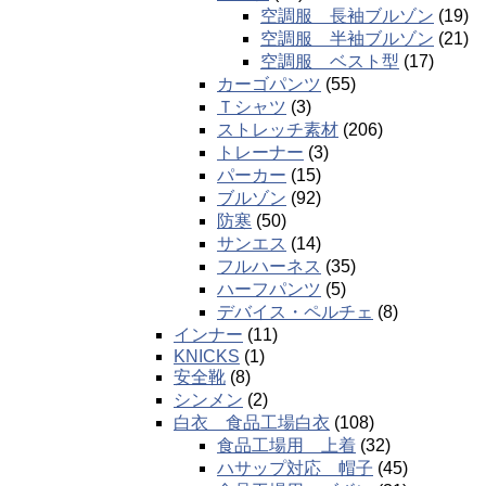
空調服 長袖ブルゾン
(19)
空調服 半袖ブルゾン
(21)
空調服 ベスト型
(17)
カーゴパンツ
(55)
Ｔシャツ
(3)
ストレッチ素材
(206)
トレーナー
(3)
パーカー
(15)
ブルゾン
(92)
防寒
(50)
サンエス
(14)
フルハーネス
(35)
ハーフパンツ
(5)
デバイス・ペルチェ
(8)
インナー
(11)
KNICKS
(1)
安全靴
(8)
シンメン
(2)
白衣 食品工場白衣
(108)
食品工場用 上着
(32)
ハサップ対応 帽子
(45)