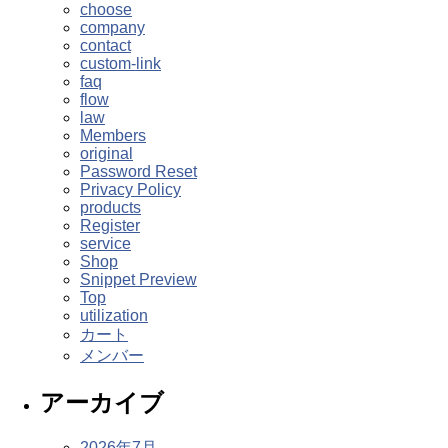
choose
company
contact
custom-link
faq
flow
law
Members
original
Password Reset
Privacy Policy
products
Register
service
Shop
Snippet Preview
Top
utilization
カート
メンバー
アーカイブ
2026年7月