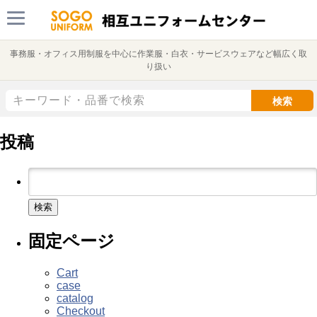
事務服・オフィス用制服を中心に作業服・白衣・サービスウェアなど幅広く取
り扱い
検索
投稿
検
索:
固定ページ
Cart
case
catalog
Checkout