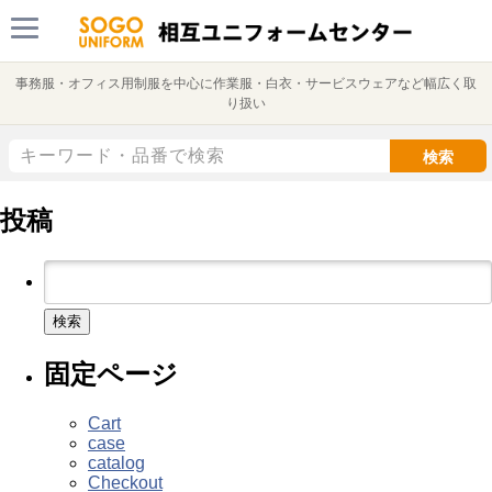
事務服・オフィス用制服を中心に作業服・白衣・サービスウェアなど幅広く取
り扱い
検索
投稿
検
索:
固定ページ
Cart
case
catalog
Checkout