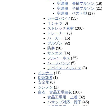
空調服 長袖ブルゾン
(19)
空調服 半袖ブルゾン
(21)
空調服 ベスト型
(17)
カーゴパンツ
(55)
Ｔシャツ
(3)
ストレッチ素材
(206)
トレーナー
(3)
パーカー
(15)
ブルゾン
(92)
防寒
(50)
サンエス
(14)
フルハーネス
(35)
ハーフパンツ
(5)
デバイス・ペルチェ
(8)
インナー
(11)
KNICKS
(1)
安全靴
(8)
シンメン
(2)
白衣 食品工場白衣
(108)
食品工場用 上着
(32)
ハサップ対応 帽子
(45)