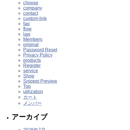
choose
company
contact
custom-link
faq
flow
law
Members
original
Password Reset
Privacy Policy
products
Register
service
Shop
Snippet Preview
Top
utilization
カート
メンバー
アーカイブ
2026年7月